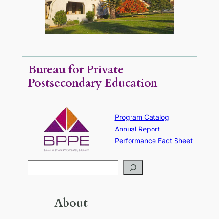
Bureau for Private
Postsecondary Education
Program Catalog
Annual Report
Performance Fact Sheet
S
e
a
r
About
c
h