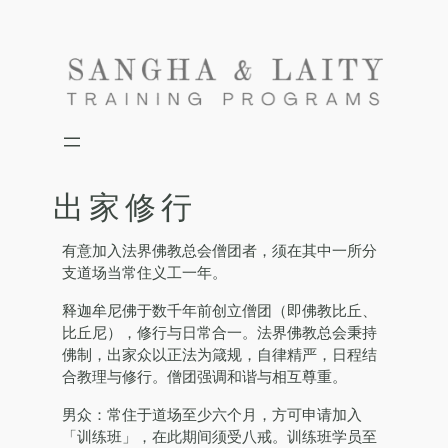
Skip
to
content
出家修行
有意加入法界佛教总会僧团者，须在其中一所分
支道场当常住义工一年。
释迦牟尼佛于数千年前创立僧团（即佛教比丘、
比丘尼），修行与日常合一。法界佛教总会秉持
佛制，出家众以正法为箴规，自律精严，日程结
合教理与修行。僧团强调和谐与相互尊重。
男众：常住于道场至少六个月，方可申请加入
「训练班」，在此期间须受八戒。训练班学员至