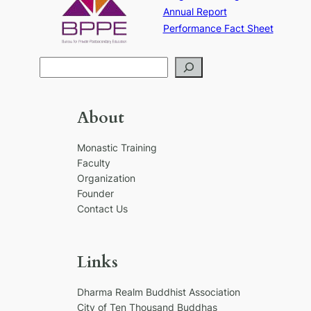
Annual Report
Performance Fact Sheet
S
e
a
r
About
c
h
Monastic Training
Faculty
Organization
Founder
Contact Us
Links
Dharma Realm Buddhist Association
City of Ten Thousand Buddhas