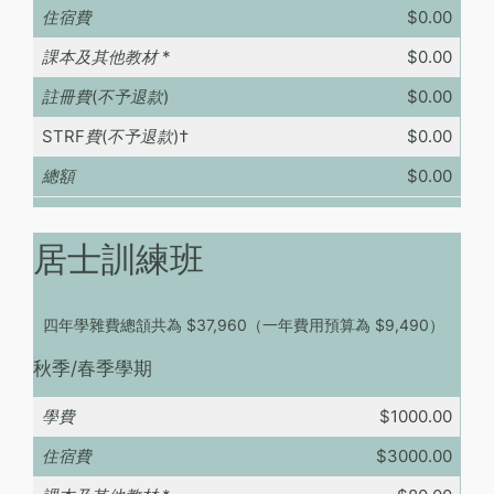
住宿費
$0.00
課本及其他教材
*
$0.00
註冊費(不予退款)
$0.00
STRF費(不予退款)
†
$0.00
總額
$0.00
居士訓練班
四年學雜費總頷共為 $37,960（一年費用預算為 $9,490）
秋季/春季學期
學費
$1000.00
住宿費
$3000.00