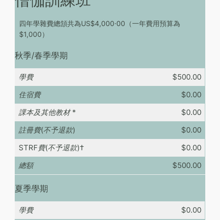
四年學雜費總頷共為US$4,000·00（一年費用預算為
$1,000）
秋季/春季學期
學費
$500.00
住宿費
$0.00
課本及其他教材
*
$0.00
註冊費(不予退款)
$0.00
STRF費(不予退款)
†
$0.00
總額
$500.00
夏季學期
學費
$0.00