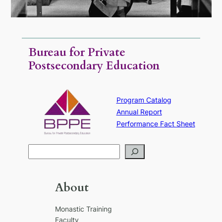
Bureau for Private
Postsecondary Education
Program Catalog
Annual Report
Performance Fact Sheet
S
e
a
r
About
c
h
Monastic Training
Faculty